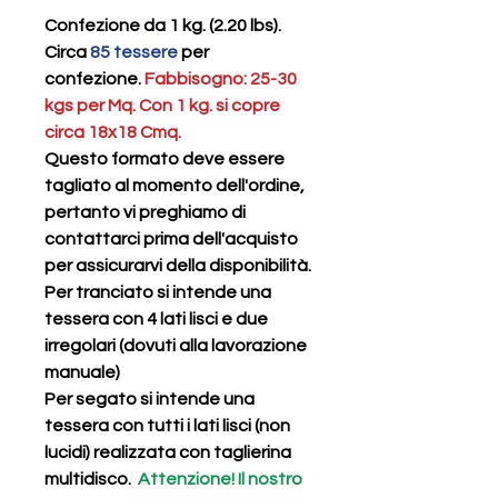
Confezione da 1 kg. (2.20 lbs).
Circa
85 tessere
per
confezione.
Fabbisogno: 25-30
kgs per Mq. Con 1 kg. si copre
circa 18x18 Cmq.
Questo formato deve essere
tagliato al momento dell'ordine,
pertanto vi preghiamo di
contattarci prima dell'acquisto
per assicurarvi della disponibilità.
Per
tranciato
si intende una
tessera con 4 lati lisci e due
irregolari (dovuti alla lavorazione
manuale)
Per
segato
si intende una
tessera con tutti i lati lisci (non
lucidi) realizzata con taglierina
multidisco.
Attenzione! Il nostro