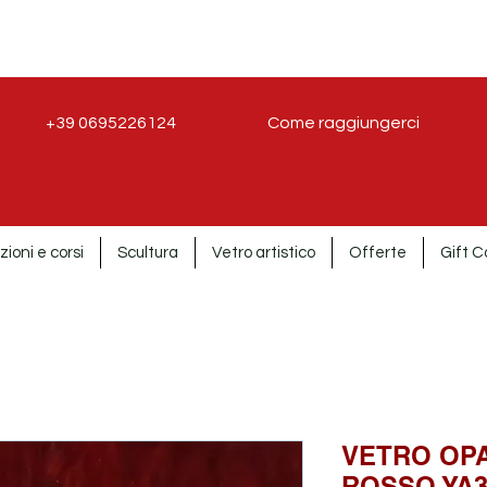
+39 0695226124
Come raggiungerci
zioni e corsi
Scultura
Vetro artistico
Offerte
Gift C
VETRO OP
ROSSO YA3