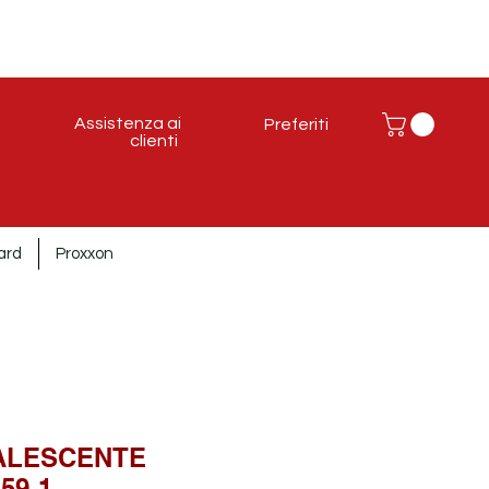
Assistenza ai
Preferiti
clienti
ard
Proxxon
ALESCENTE
59-1