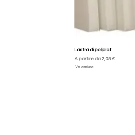
Lastra di poliplat
Prezzo scontato
A partire da
2,05 €
IVA esclusa