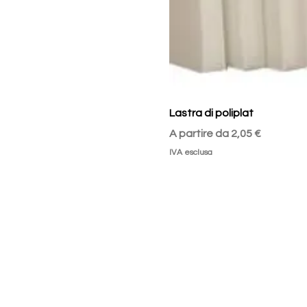
Lastra di poliplat
Prezzo scontato
A partire da
2,05 €
IVA esclusa