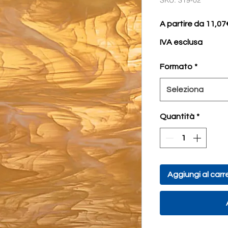
SKU: 319-02
A partire da
11,07
IVA esclusa
Formato
*
Seleziona
Quantità
*
Aggiungi al carre