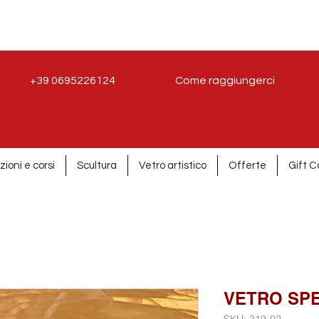
+39 0695226124
Come raggiungerci
zioni e corsi
Scultura
Vetro artistico
Offerte
Gift C
VETRO SPE