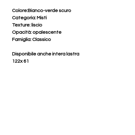
Colore:Bianco-verde scuro
Categoria: Misti
Texture: liscio
Opacità: opalescente
Famiglia: Classico
Disponibile anche intera lastra
122x 61
vetro opalescente colorato per
vetrate artistiche
Prodotti correlati