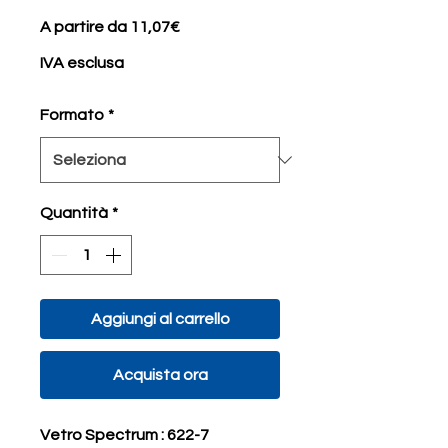
Prezzo
A partire da
11,07€
scontato
IVA esclusa
Formato
*
Quantità
*
Aggiungi al carrello
Acquista ora
Vetro Spectrum : 622-7