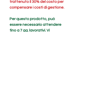
trattenuto il 30% del costo per
compensare i costi di gestione.
Per questo prodotto, può
essere necessario attendere
fino a 7 gg. lavorativi. Vi
suggeriamo di contattarci per
assicurarvi l'effettiva
disponibilità ed evitare inutili
attese.
Prodotti correlati