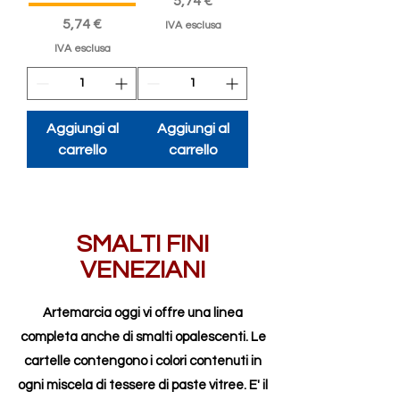
Prezzo
5,74 €
Prezzo
5,74 €
IVA esclusa
IVA esclusa
Aggiungi al
Aggiungi al
carrello
carrello
SMALTI FINI
VENEZIANI
Artemarcia oggi vi offre una linea
completa anche di smalti opalescenti. Le
cartelle contengono i colori contenuti in
ogni miscela di tessere di paste vitree. E' il