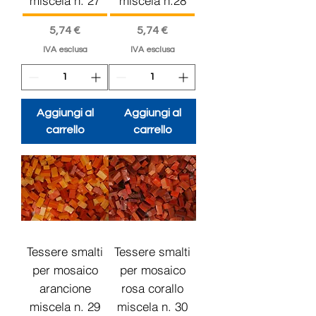
miscela n. 27
miscela n.28
Prezzo
Prezzo
5,74 €
5,74 €
IVA esclusa
IVA esclusa
Aggiungi al
Aggiungi al
carrello
carrello
Tessere smalti
Tessere smalti
per mosaico
per mosaico
arancione
rosa corallo
miscela n. 29
miscela n. 30