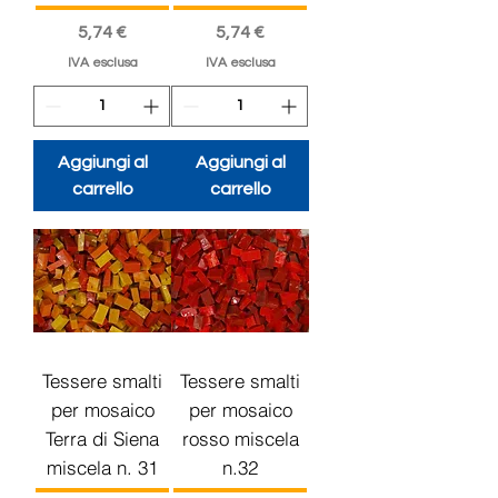
Prezzo
Prezzo
5,74 €
5,74 €
IVA esclusa
IVA esclusa
Aggiungi al
Aggiungi al
carrello
carrello
Tessere smalti
Tessere smalti
per mosaico
per mosaico
Terra di Siena
rosso miscela
miscela n. 31
n.32