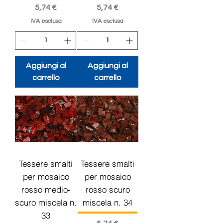
Prezzo
Prezzo
5,74 €
5,74 €
IVA esclusa
IVA esclusa
Aggiungi al
Aggiungi al
carrello
carrello
Tessere smalti
Tessere smalti
per mosaico
per mosaico
rosso medio-
rosso scuro
scuro miscela n.
miscela n. 34
33