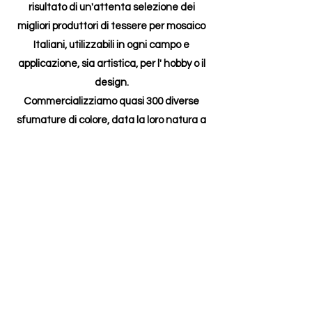
risultato di un'attenta selezione dei
migliori produttori di tessere per mosaico
Italiani, utilizzabili in ogni campo e
applicazione, sia artistica, per l' hobby o il
design.
Commercializziamo quasi 300 diverse
sfumature di colore, data la loro natura a
volte è possibile un ragionevole tempo
d'attesa per la consegna. Vi suggeriamo
di scegliere i colori desiderati e richiedere
la loro disponibilità. Il formato delle
tessere è 13/16 X 10 X 6 mm.