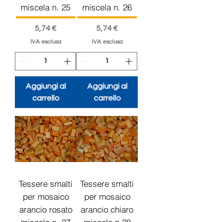
miscela n. 25
miscela n. 26
Prezzo
Prezzo
5,74 €
5,74 €
IVA esclusa
IVA esclusa
Aggiungi al
Aggiungi al
carrello
carrello
Tessere smalti
Tessere smalti
per mosaico
per mosaico
arancio rosato
arancio chiaro