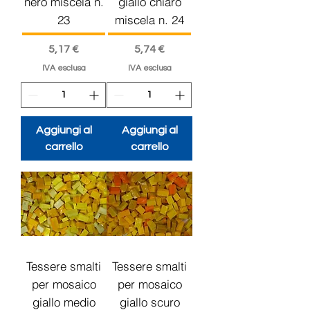
nero miscela n.
giallo chiaro
23
miscela n. 24
Prezzo
Prezzo
5,17 €
5,74 €
IVA esclusa
IVA esclusa
Aggiungi al
Aggiungi al
carrello
carrello
Tessere smalti
Tessere smalti
per mosaico
per mosaico
giallo medio
giallo scuro