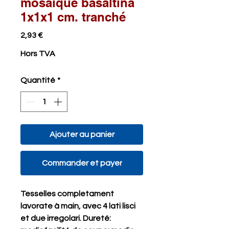
mosaïque basaltina
1x1x1 cm. tranché
Prix
2,93 €
Hors TVA
Quantité
*
Ajouter au panier
Commander et payer
Tesselles completament 
lavorate à main, avec 4 lati lisci 
et due irregolari. Dureté: 