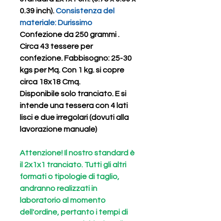
0.39 inch).
Consistenza del
materiale: Durissimo
Confezione da 250 grammi .
Circa
43 tessere
per
confezione.
Fabbisogno: 25-30
kgs per Mq. Con 1 kg. si copre
circa 18x18 Cmq.
Disponibile solo
tranciato. E
si
intende una tessera con 4 lati
lisci e due irregolari (dovuti alla
lavorazione manuale)
Attenzione! Il nostro standard è
il 2x1x1 tranciato. Tutti gli altri
formati o tipologie di taglio,
andranno realizzati in
laboratorio al momento
dell'ordine, pertanto i tempi di