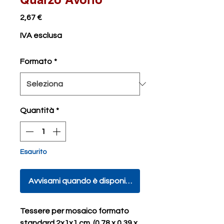
Prezzo
2,67 €
IVA esclusa
Formato
*
Quantità
*
Esaurito
Avvisami quando è disponibile
Tessere per mosaico formato
standard 2x1x1 cm. (0.78 x 0.39 x