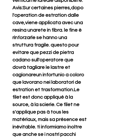
verificarne lareale disponibilité. 
Avis:Sur certaines pierres,dopo 
l'operation de estration dalle 
cave,viene applicata avec una 
resina unarete in fibra. le fine è 
rinforzarle se hanno una 
struttura fragile. questo pour 
evitare que pezzi de pietra 
cadano sull'operatore que 
dovrà tagliare le lastre et 
cagionareun infortunio a coloro 
que lavorano nei laboratori de 
estration et trasformation.Le 
filet est donc appliqué à la 
source, à la scierie. Ce filet ne 
s'applique pas à tous les 
matériaux, mais sa présence est 
inévitable. ti informiamo inoltre 
que anche se i nostri pacchi 